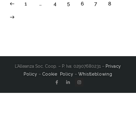
1
…
4
5
6
7
8
L’Alleanza Soc. Coop. – P. Iva: 02907680231 –
Privacy
Policy
–
Cookie Policy
–
Whistleblowing