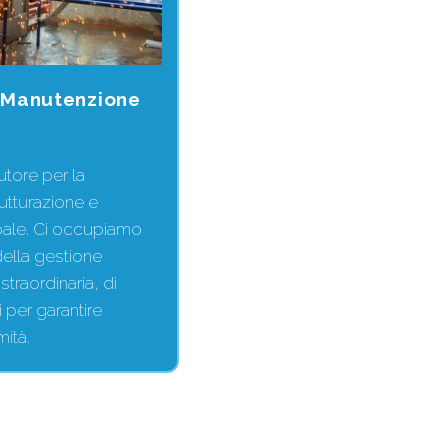
e Manutenzione
cutore per la
rutturazione e
ale. Ci occupiamo
 della gestione
straordinaria, di
 per garantire
mità.