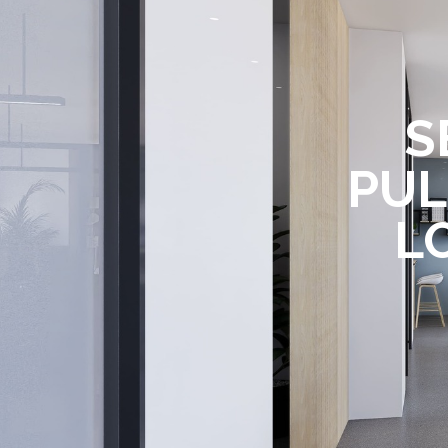
S
PUL
L