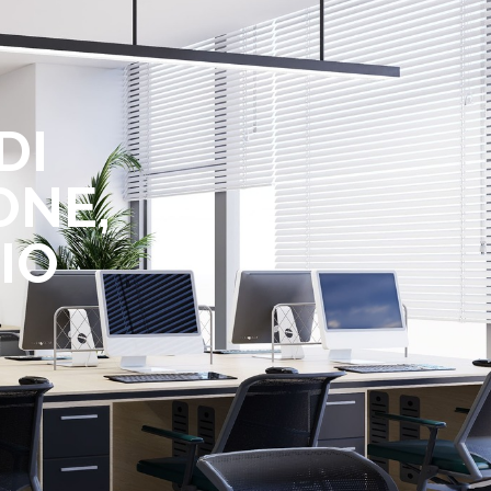
DI
ONE,
IO