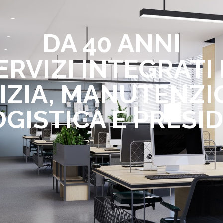
DA 40 ANNI
ERVIZI INTEGRATI 
IZIA, MANUTENZI
OGISTICA E PRESID