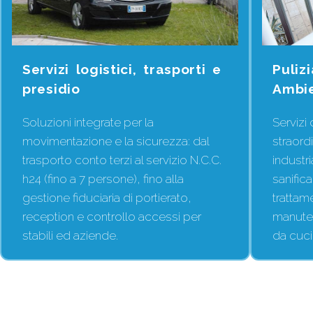
Servizi logistici, trasporti e
Puliz
presidio
Ambi
Soluzioni integrate per la
Servizi 
movimentazione e la sicurezza: dal
straordi
trasporto conto terzi al servizio N.C.C.
industri
h24 (fino a 7 persone), fino alla
sanifica
gestione fiduciaria di portierato,
trattame
reception e controllo accessi per
manuten
stabili ed aziende.
da cuci