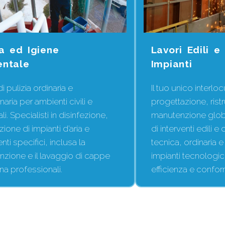
ia ed Igiene
Lavori Edili 
entale
Impianti
di pulizia ordinaria e
Il tuo unico interlo
naria per ambienti civili e
progettazione, rist
ali. Specialisti in disinfezione,
manutenzione glob
zione di impianti d’aria e
di interventi edili e
nti specifici, inclusa la
tecnica, ordinaria e 
zione e il lavaggio di cappe
impianti tecnologici
na professionali.
efficienza e confor